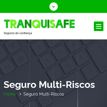
S
a
l
t
a
r
Seguros de confiança
p
a
r
a
o
c
o
n
Seguro Multi-Riscos
t
e
Home
Seguro Multi-Riscos
ú
d
o